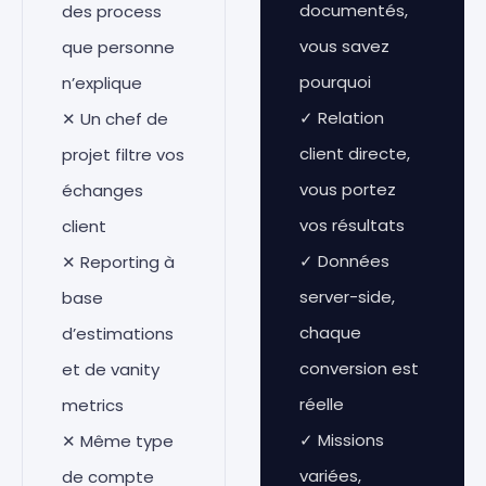
documentés,
des process
vous savez
que personne
pourquoi
n’explique
✓ Relation
✕ Un chef de
client directe,
projet filtre vos
vous portez
échanges
vos résultats
client
✓ Données
✕ Reporting à
server-side,
base
chaque
d’estimations
conversion est
et de vanity
réelle
metrics
✓ Missions
✕ Même type
variées,
de compte