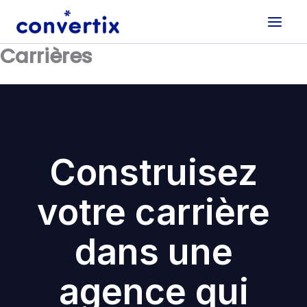
Aller
au
contenu
Carrières
Construisez
votre carrière
dans une
agence qui