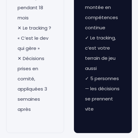
montée en
pendant 18
compétences
mois
continue
✕ Le tracking ?
✓ Le tracking,
« C’est le dev
c’est votre
qui gère »
terrain de jeu
✕ Décisions
aussi
prises en
✓ 5 personnes
comité,
— les décisions
appliquées 3
se prennent
semaines
vite
après