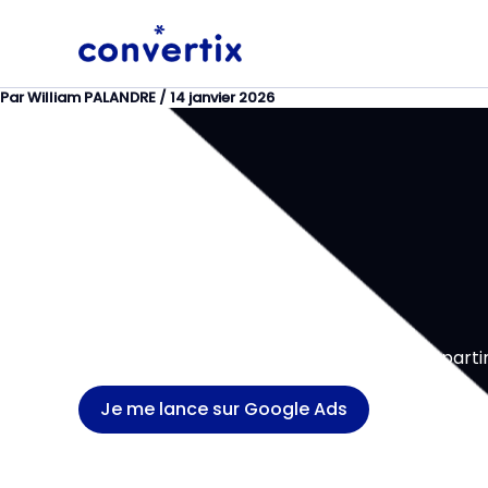
Aller
au
contenu
Par
William PALANDRE
/
14 janvier 2026
Google Ads n’est plus rentable en 2026 : à partir
Je me lance sur Google Ads