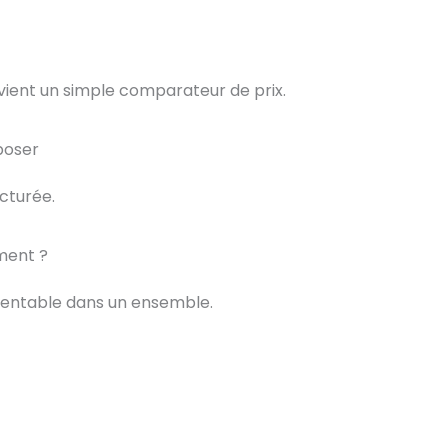
vient un simple comparateur de prix.
poser
ucturée.
ment ?
 rentable dans un ensemble.