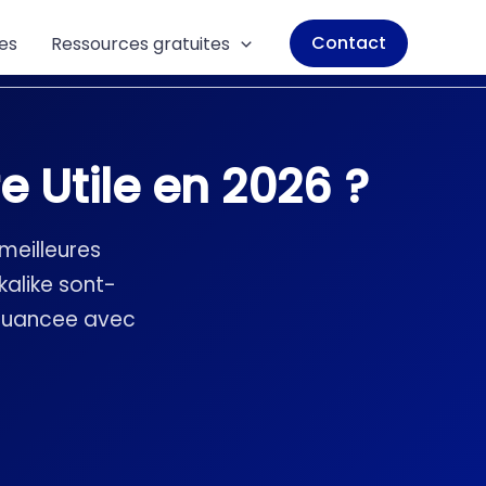
Contact
es
Ressources gratuites
 Utile en 2026 ?
meilleures
alike sont-
 nuancee avec