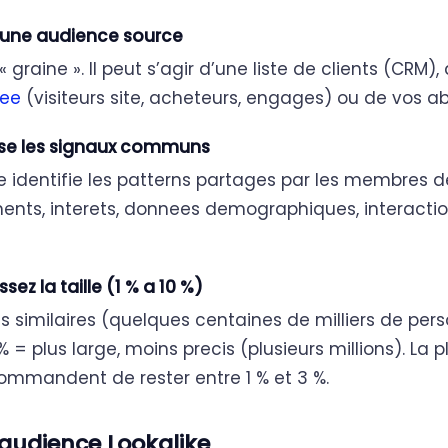
 une audience source
« graine ». Il peut s’agir d’une liste de clients (CRM)
see
(visiteurs site, acheteurs, engages) ou de vos a
se les signaux communs
e identifie les patterns partages par les membres de
ts, interets, donnees demographiques, interaction
sez la taille (1 % a 10 %)
lus similaires (quelques centaines de milliers de per
% = plus large, moins precis (plusieurs millions). La 
ommandent de rester entre 1 % et 3 %.
d’audience Lookalike