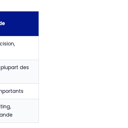
de
cision,
 plupart des
mportants
ting,
mande