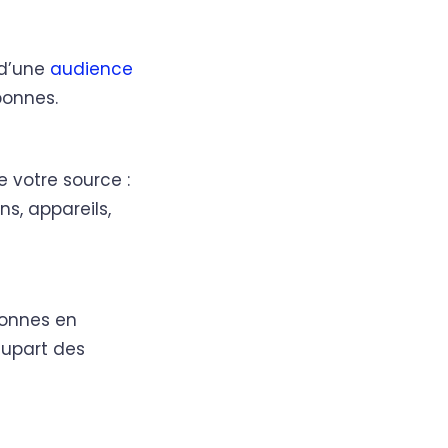
, d’une
audience
bonnes.
 votre source :
s, appareils,
sonnes en
plupart des