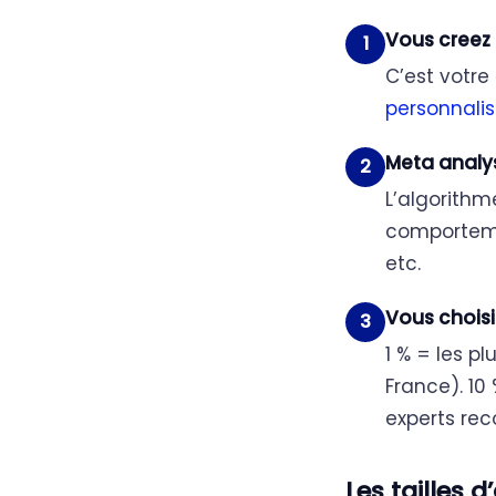
Vous creez
1
C’est votre 
personnali
Meta analy
2
L’algorithm
comportemen
etc.
Vous choisis
3
1 % = les p
France). 10 
experts rec
Les tailles 