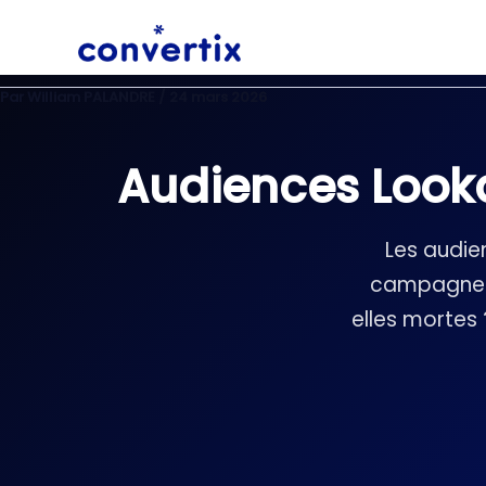
Aller
au
contenu
Par
William PALANDRE
/
24 mars 2026
Audiences Looka
Les audie
campagnes 
elles mortes