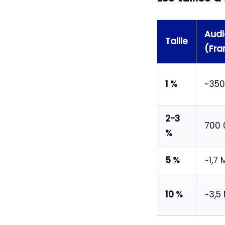
Audi
Taille
(Fra
1 %
~350
2-3
700 
%
5 %
~1,7 
10 %
~3,5