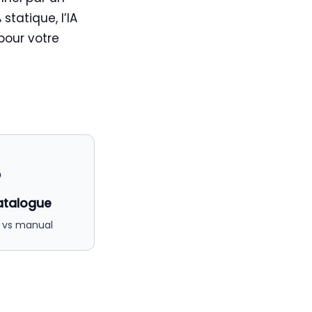
 statique, l’IA
pour votre
%
atalogue
 vs manual