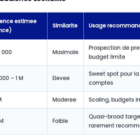
ence estimee
Similarite
Usage recomman
nce)
Prospection de pre
 000
Maximale
budget limite
Sweet spot pour la
000 – 1 M
Elevee
comptes
M
Moderee
Scaling, budgets i
Quasi-broad targe
 M
Faible
rarement recom