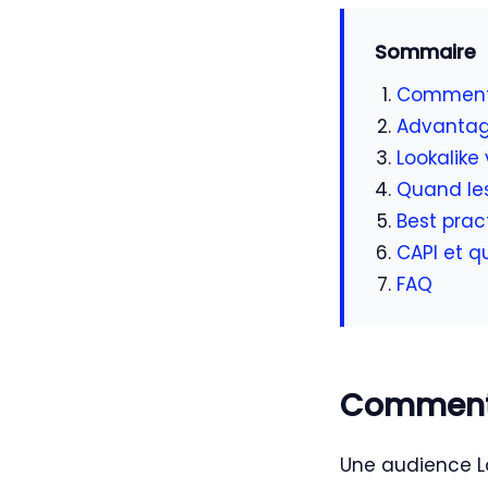
Sommaire
Comment 
Advantage
Lookalike
Quand les
Best prac
CAPI et q
FAQ
Comment 
Une audience Lo