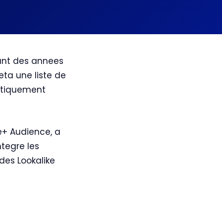
dant des annees
Meta une liste de
tistiquement
+ Audience, a
ntegre les
 des Lookalike