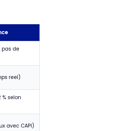
nce
, pas de
ps reel)
 % selon
ux avec CAPI)