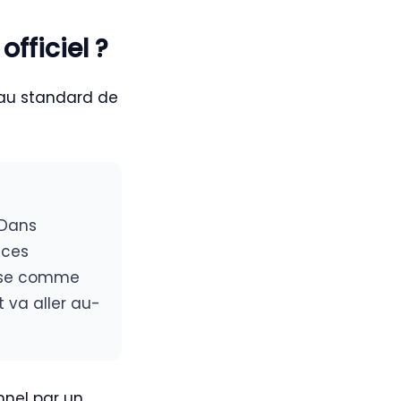
fficiel ?
au standard de
 Dans
nces
lise comme
 va aller au-
nnel par un