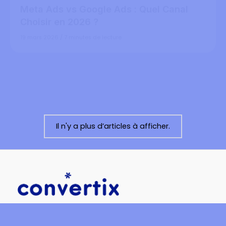
19 mars 2026
/
7 minutes de lecture
Meta Ads
Meta Ads en 2026 : Le Guide Complet
pour des Campagnes Rentables
18 mars 2026
/
9 minutes de lecture
Il n'y a plus d’articles à afficher.
contact@convertix.fr
+33 7 83 64 20 41